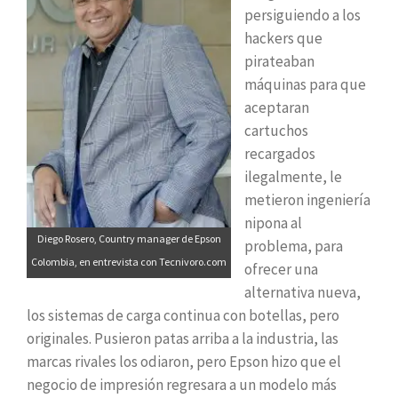
persiguiendo a los
hackers que
pirateaban
máquinas para que
aceptaran
cartuchos
recargados
ilegalmente, le
metieron ingeniería
nipona al
Diego Rosero, Country manager de Epson
problema, para
Colombia, en entrevista con Tecnivoro.com
ofrecer una
alternativa nueva,
los sistemas de carga continua con botellas, pero
originales. Pusieron patas arriba a la industria, las
marcas rivales los odiaron, pero Epson hizo que el
negocio de impresión regresara a un modelo más