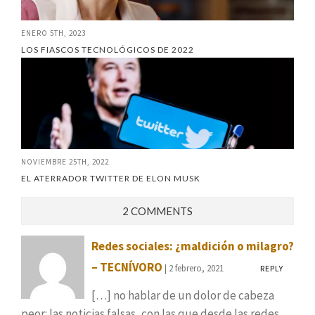
ENERO 5TH, 2023
LOS FIASCOS TECNOLÓGICOS DE 2022
NOVIEMBRE 25TH, 2022
EL ATERRADOR TWITTER DE ELON MUSK
2 COMMENTS
Redes sociales: ¿maldición o milagro?
– TECNÍVORO
| 2 febrero, 2021
REPLY
[…] no hablar de un dolor de cabeza
peor: las noticias falsas, con las que desde las redes