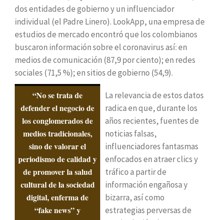
dos entidades de gobierno y un influenciador
individual (el Padre Linero). LookApp, una empresa de
estudios de mercado encontró que los colombianos
buscaron información sobre el coronavirus así: en
medios de comunicación (87,9 por ciento); en redes
sociales (71,5 %); en sitios de gobierno (54,9).
“No se trata de
La relevancia de estos datos
defender el negocio de
radica en que, durante los
los conglomerados de
años recientes, fuentes de
medios tradicionales,
noticias falsas,
sino de valorar el
influenciadores fantasmas
periodismo de calidad y
enfocados en atraer clics y
de promover la salud
tráfico a partir de
cultural de la sociedad
información engañosa y
digital, enferma de
bizarra, así como
“fake news” y
estrategias perversas de