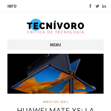
INFO
MENU
MARZO 5TH, 2020
|
HUAWEI MATE XS: LA