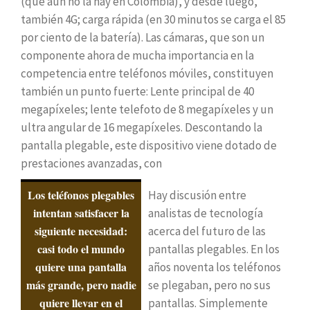
(que aún no la hay en Colombia), y desde luego,
también 4G; carga rápida (en 30 minutos se carga el 85
por ciento de la batería). Las cámaras, que son un
componente ahora de mucha importancia en la
competencia entre teléfonos móviles, constituyen
también un punto fuerte: Lente principal de 40
megapíxeles; lente telefoto de 8 megapíxeles y un
ultra angular de 16 megapíxeles. Descontando la
pantalla plegable, este dispositivo viene dotado de
prestaciones avanzadas, con
Los teléfonos plegables
Hay discusión entre
intentan satisfacer la
analistas de tecnología
siguiente necesidad:
acerca del futuro de las
casi todo el mundo
pantallas plegables. En los
quiere una pantalla
años noventa los teléfonos
más grande, pero nadie
se plegaban, pero no sus
quiere llevar en el
pantallas. Simplemente