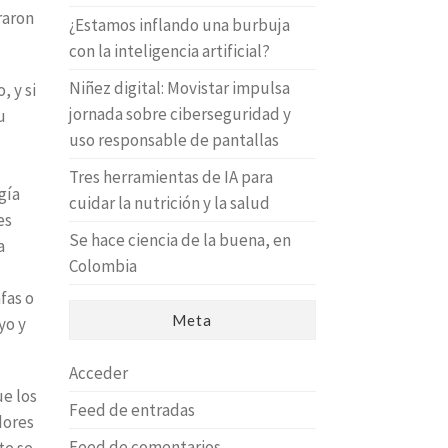
raron
¿Estamos inflando una burbuja
con la inteligencia artificial?
Niñez digital: Movistar impulsa
, y si
jornada sobre ciberseguridad y
u
uso responsable de pantallas
Tres herramientas de IA para
gía
cuidar la nutrición y la salud
es
Se hace ciencia de la buena, en
a
Colombia
fas o
Meta
yo y
Acceder
ue los
Feed de entradas
dores
Feed de comentarios
te se