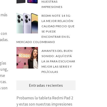
NUESTRAS
IMPRESIONES
a más
REDMI NOTE 14 5G:
LA MEJOR RELACIÓN
CALIDAD PRECIO QUE
SE PUEDE
 con
ENCONTRAR EN EL
adas.
MERCADO COLOMBIANO
AMANTES DEL BUEN
SONIDO: AQUÍ ESTÁ
LA IA PARA ESCUCHAR
gías
MEJOR LAS SERIES Y
sung,
PELÍCULAS
rse
cas.
Entradas recientes
s son
Probamos la tableta Redmi Pad 2
y estas son nuestras impresiones