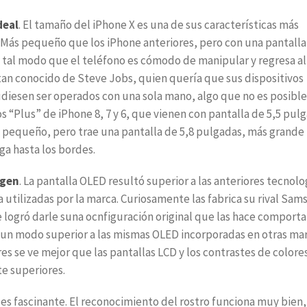
deal
. El tamaño del iPhone X es una de sus características más
. Más pequeño que los iPhone anteriores, pero con una pantall
 tal modo que el teléfono es cómodo de manipular y regresa al
an conocido de Steve Jobs, quien quería que sus dispositivos
diesen ser operados con una sola mano, algo que no es posible
s “Plus” de iPhone 8, 7 y 6, que vienen con pantalla de 5,5 pulg
s pequeño, pero trae una pantalla de 5,8 pulgadas, más grande
ga hasta los bordes.
agen
. La pantalla OLED resultó superior a las anteriores tecnolo
a utilizadas por la marca. Curiosamente las fabrica su rival Sam
 logró darle suna ocnfiguración original que las hace comporta
 un modo superior a las mismas OLED incorporadas en otras mar
res se ve mejor que las pantallas LCD y los contrastes de colore
e superiores.
D es fascinante. El reconocimiento del rostro funciona muy bien,