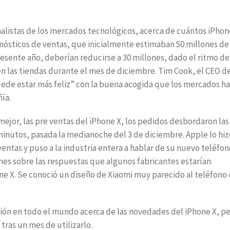
nalistas de los mercados tecnológicos, acerca de cuántos iPhon
nósticos de ventas, que inicialmente estimaban 50 millones de
esente año, deberían reducirse a 30 millones, dado el ritmo de
n las tiendas durante el mes de diciembre. Tim Cook, el CEO d
puede estar más feliz” con la buena acogida que los mercados h
ía.
mejor, las pre ventas del iPhone X, los pedidos desbordaron las
 minutos, pasada la medianoche del 3 de diciembre. Apple lo hi
ventas y puso a la industria entera a hablar de su nuevo teléfon
nes sobre las respuestas que algunos fabricantes estarían
ne X. Se conoció un diseño de Xiaomi muy parecido al teléfono
ón en todo el mundo acerca de las novedades del iPhone X, p
 tras un mes de utilizarlo.