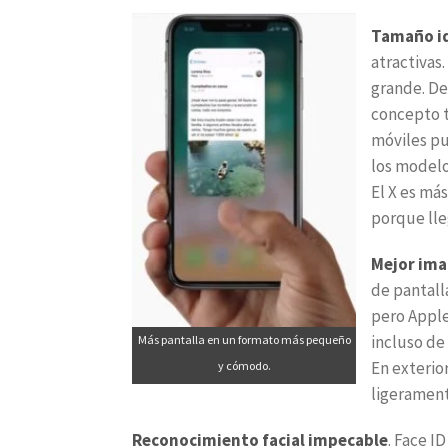
Tamaño i
atractivas
grande. De
concepto t
móviles pu
los modelo
El X es má
porque lle
Mejor im
de pantall
pero Apple
incluso de
Más pantalla en un formato más pequeño
En exterio
y cómodo.
ligerament
Reconocimiento facial impecable
. Face I