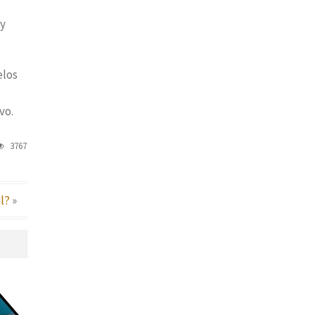
 y
elos
vo.
3767
l?
»