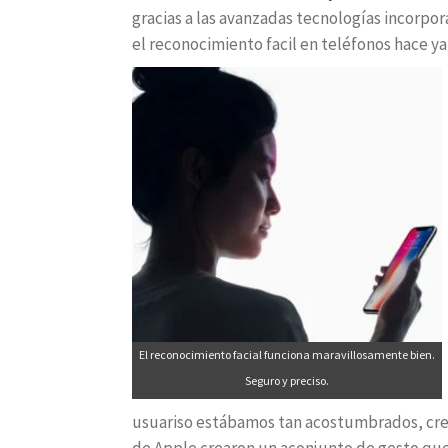
gracias a las avanzadas tecnologías incorpo
el reconocimiento facil en teléfonos hace ya
El reconocimiento facial funciona maravillosamente bien.
Seguro y preciso.
usuariso estábamos tan acostumbrados, creí
de Apple crearon un aconjunto de gesto que 