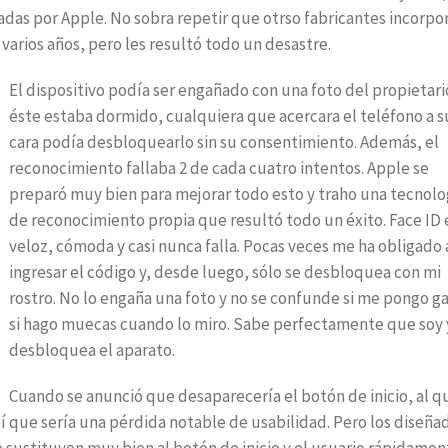
radas por Apple. No sobra repetir que otrso fabricantes incorpo
 varios años, pero les resultó todo un desastre.
El dispositivo podía ser engañado con una foto del propietario
éste estaba dormido, cualquiera que acercara el teléfono a s
cara podía desbloquearlo sin su consentimiento. Además, el
reconocimiento fallaba 2 de cada cuatro intentos. Apple se
preparó muy bien para mejorar todo esto y traho una tecnolo
de reconocimiento propia que resultó todo un éxito. Face ID 
veloz, cómoda y casi nunca falla. Pocas veces me ha obligado 
ingresar el código y, desde luego, sólo se desbloquea con mi
rostro. No lo engaña una foto y no se confunde si me pongo ga
si hago muecas cuando lo miro. Sabe perfectamente que soy 
desbloquea el aparato.
Cuando se anunció que desaparecería el botón de inicio, al q
 que sería una pérdida notable de usabilidad. Pero los diseña
sustituyen muy bien al botón de inicio y el usuario rápidamen