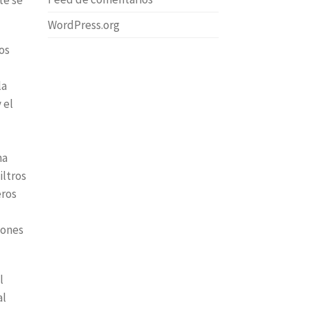
WordPress.org
os
la
 el
na
iltros
eros
iones
l
al