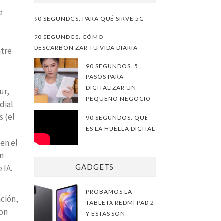
e
90 SEGUNDOS. PARA QUÉ SIRVE 5G
90 SEGUNDOS. CÓMO
DESCARBONIZAR TU VIDA DIARIA
ntre
90 SEGUNDOS. 5
PASOS PARA
DIGITALIZAR UN
ur,
PEQUEÑO NEGOCIO
dial
s (el
90 SEGUNDOS. QUÉ
ES LA HUELLA DIGITAL
en el
en
GADGETS
 IA.
PROBAMOS LA
ación,
TABLETA REDMI PAD 2
con
Y ESTAS SON