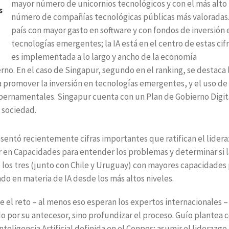
mayor número de unicornios tecnológicos y con el más alto
s
número de compañías tecnológicas públicas más valoradas. 
país con mayor gasto en software y con fondos de inversión 
tecnologías emergentes; la IA está en el centro de estas cifr
es implementada a lo largo y ancho de la economía
erno. En el caso de Singapur, segundo en el ranking, se destaca 
 promover la inversión en tecnologías emergentes, y el uso de 
 gubernamentales. Singapur cuenta con un Plan de Gobierno Digit
 sociedad.
sentó recientemente cifras importantes que ratifican el lider
er en Capacidades para entender los problemas y determinar si l
e los tres (junto con Chile y Uruguay) con mayores capacidades
ado en materia de IA desde los más altos niveles.
e el reto – al menos eso esperan los expertos internacionales –
do por su antecesor, sino profundizar el proceso. Guío plantea
Inteligencia Artificial definida en el Conpes; asumir el liderazgo