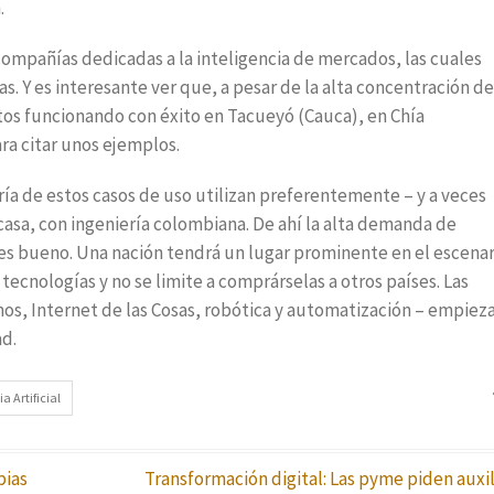
.
 compañías dedicadas a la inteligencia de mercados, las cuales
s. Y es interesante ver que, a pesar de la alta concentración de
ctos funcionando con éxito en Tacueyó (Cauca), en Chía
a citar unos ejemplos.
ría de estos casos de uso utilizan preferentemente – y a veces
asa, con ingeniería colombiana. De ahí la alta demanda de
es bueno. Una nación tendrá un lugar prominente en el escenar
ecnologías y no se limite a comprárselas a otros países. Las
os, Internet de las Cosas, robótica y automatización – empiez
ad.
a Artificial
pias
Transformación digital: Las pyme piden auxil