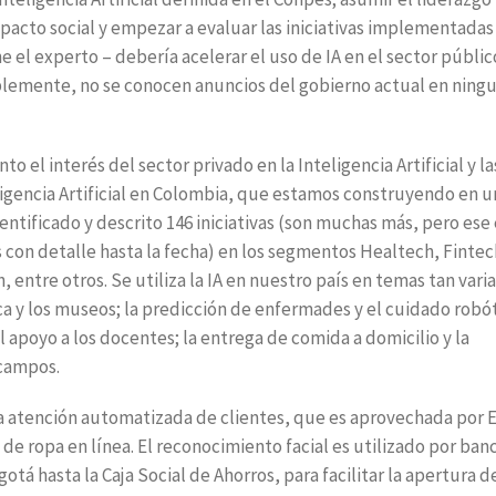
impacto social y empezar a evaluar las iniciativas implementadas
e el experto – debería acelerar el uso de IA en el sector públic
blemente, no se conocen anuncios del gobierno actual en ning
el interés del sector privado en la Inteligencia Artificial y la
igencia Artificial en Colombia, que estamos construyendo en u
entificado y descrito 146 iniciativas (son muchas más, pero ese 
s con detalle hasta la fecha) en los segmentos Healtech, Fintec
ntre otros. Se utiliza la IA en nuestro país en temas tan vari
ica y los museos; la predicción de enfermades y el cuidado robó
el apoyo a los docentes; la entrega de comida a domicilio y la
 campos.
a atención automatizada de clientes, que es aprovechada por 
 de ropa en línea. El reconocimiento facial es utilizado por ban
tá hasta la Caja Social de Ahorros, para facilitar la apertura d