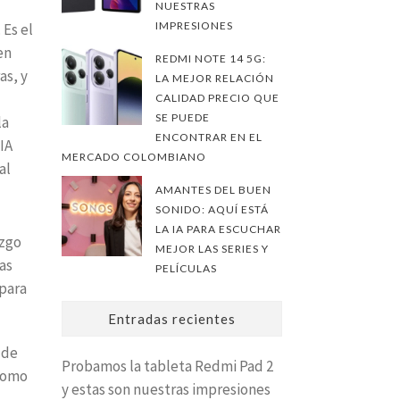
NUESTRAS
IMPRESIONES
Es el
en
REDMI NOTE 14 5G:
as, y
LA MEJOR RELACIÓN
CALIDAD PRECIO QUE
SE PUEDE
la
ENCONTRAR EN EL
IA
MERCADO COLOMBIANO
al
AMANTES DEL BUEN
SONIDO: AQUÍ ESTÁ
LA IA PARA ESCUCHAR
azgo
MEJOR LAS SERIES Y
as
PELÍCULAS
 para
Entradas recientes
 de
Probamos la tableta Redmi Pad 2
 como
y estas son nuestras impresiones