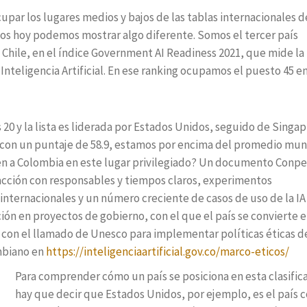
par los lugares medios y bajos de las tablas internacionales d
os hoy podemos mostrar algo diferente. Somos el tercer país
 Chile, en el índice Government AI Readiness 2021, que mide la
 Inteligencia Artificial. En ese ranking ocupamos el puesto 45 e
 20 y la lista es liderada por Estados Unidos, seguido de Singap
y con un puntaje de 58.9, estamos por encima del promedio mun
nen a Colombia en este lugar privilegiado? Un documento Conpe
 acción con responsables y tiempos claros, experimentos
ternacionales y un número creciente de casos de uso de la IA 
ción en proyectos de gobierno, con el que el país se convierte 
on el llamado de Unesco para implementar políticas éticas de
mbiano en
https://inteligenciaartificial.gov.co/marco-eticos/
Para comprender cómo un país se posiciona en esta clasific
hay que decir que Estados Unidos, por ejemplo, es el país 