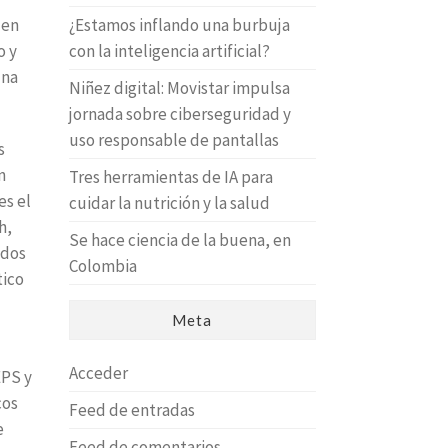
 en
¿Estamos inflando una burbuja
o y
con la inteligencia artificial?
una
Niñez digital: Movistar impulsa
jornada sobre ciberseguridad y
uso responsable de pantallas
s
n
Tres herramientas de IA para
es el
cuidar la nutrición y la salud
h,
Se hace ciencia de la buena, en
ados
Colombia
tico
Meta
Acceder
EPS y
cos
Feed de entradas
e
Feed de comentarios