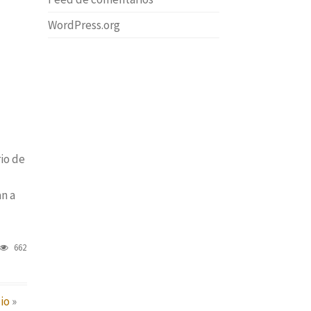
WordPress.org
io de
an a
662
io
»