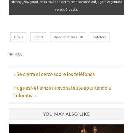
Nizhny_Novgorod, en la ciudada del mismo nombre. Allí jugará Argentina
versus Croacia.
Airbus
Fútbol
Mundial Rusia 2018
Satélites
4383
«
Se cierra el cerco sobre los teléfonos
HuguesNet lanzó nuevo satélite apuntando a
Colombia
»
YOU MAY ALSO LIKE