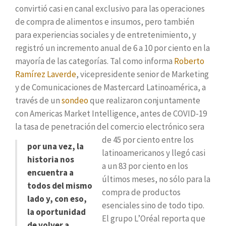
convirtió casi en canal exclusivo para las operaciones
de compra de alimentos e insumos, pero también
para experiencias sociales y de entretenimiento, y
registró un incremento anual de 6 a 10 por ciento en la
mayoría de las categorías. Tal como informa
Roberto
Ramírez Laverde
, vicepresidente senior de Marketing
y de Comunicaciones de Mastercard Latinoamérica, a
través de un
sondeo
que realizaron conjuntamente
con Americas Market Intelligence, antes de COVID-19
la tasa de penetración del comercio electrónico
sera
de 45 por ciento entre los
por una vez, la
latinoamericanos y llegó casi
historia nos
a un 83 por ciento en los
encuentra a
últimos meses, no sólo para la
todos del mismo
compra de productos
lado y, con eso,
esenciales sino de todo tipo.
la oportunidad
El grupo L’Oréal reporta que
de volver a