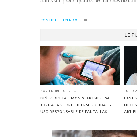
datos son preocupantes: 45 millones de lat
…
CONTINUE LEYENDO
→
LE P
NOVIEMBRE 1ST, 2025
JULIO 2
NIÑEZ DIGITAL: MOVISTAR IMPULSA
LAS E
JORNADA SOBRE CIBERSEGURIDAD Y
NECES
USO RESPONSABLE DE PANTALLAS
ARTIF