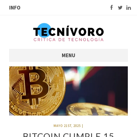
INFO
MENU
MAYO 21ST, 2025
|
BITCOIN CUMPLE 15