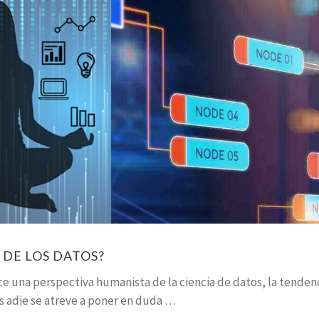
 DE LOS DATOS?
ce una perspectiva humanista de la ciencia de datos, la tenden
 adie se atreve a poner en duda
…