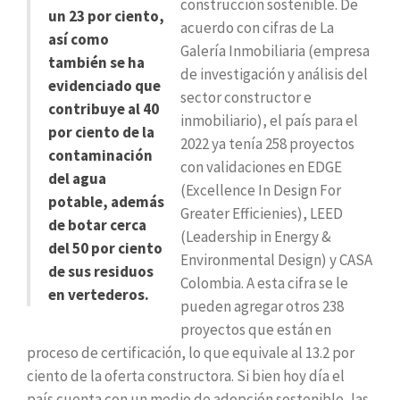
construcción sostenible. De
un 23 por ciento,
acuerdo con cifras de La
así como
Galería Inmobiliaria (empresa
también se ha
de investigación y análisis del
evidenciado que
sector constructor e
contribuye al 40
inmobiliario), el país para el
por ciento de la
2022 ya tenía 258 proyectos
contaminación
con validaciones en EDGE
del agua
(Excellence In Design For
potable, además
Greater Efficienies), LEED
de botar cerca
(Leadership in Energy &
del 50 por ciento
Environmental Design) y CASA
de sus residuos
Colombia. A esta cifra se le
en vertederos.
pueden agregar otros 238
proyectos que están en
proceso de certificación, lo que equivale al 13.2 por
ciento de la oferta constructora. Si bien hoy día el
país cuenta con un medio de adopción sostenible, las